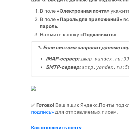
В поле
«Электронная почта»
укажите
В поле
«Пароль для приложений»
вс
пароль
.
Нажмите кнопку
«Подключить»
.
🔧
Если система запросит данные сер
IMAP-сервер:
imap.yandex.ru:9
SMTP-сервер:
smtp.yandex.ru:5
✅
Готово!
Ваш ящик Яндекс.Почты подклю
подпись»
для отправляемых писем.
Как отключить почту