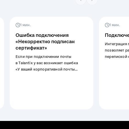
1 мин.
1 мин.
Ошибка подключения
Подключе
«Некорректно подписан
Интеграция п
сертификат»
позволяет ра
Если при подключении почты
перепиской 
в Talantix у вас возникает ошибка
в системе.
«У вашей корпоративной почты
некорректно подписан сертификат.»,
то перешлите ссылку на данную
инструкцию вашему системному
администратору.