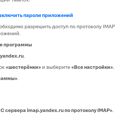
 включить пароли приложений
обходимо разрешить доступ по протоколу IMAP
ложений.
ые программы
.yandex.ru
.
чок
«шестерёнки»
и выберите
«Все настройки»
.
раммы»
.
«С сервера imap.yandex.ru по протоколу IMAP»
.