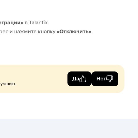
еграции»
в Talantix.
рес и нажмите кнопку
«Отключить»
.
Да
Нет
лучшить