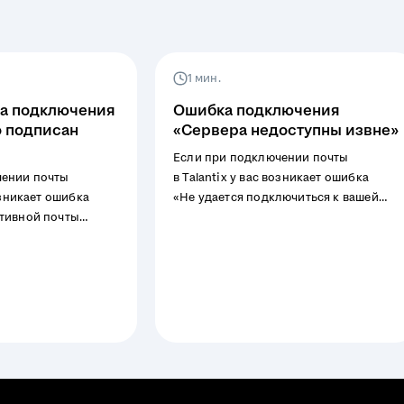
1 мин.
ка подключения
Ошибка подключения
 подписан
«Сервера недоступны извне»
Если при подключении почты
чении почты
в Talantix у вас возникает ошибка
возникает ошибка
«Не удается подключиться к вашей
тивной почты
почте.», то перешлите ссылку
исан сертификат.»,
на данную инструкцию вашему
лку на данную
системному администратору.
му системному