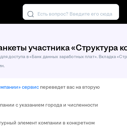
Есть вопрос? Введите его сюда
 анкеты участника «Структура 
для доступа в «Банк данных заработных плат». Вкладка «Ст
ин.
омпании»
сервис
переведет вас на вторую
пании с указанием города и численности
турный элемент компании в конкретном