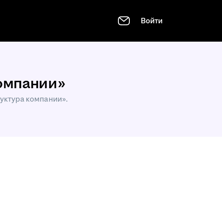
Войти
компании»
руктура компании».