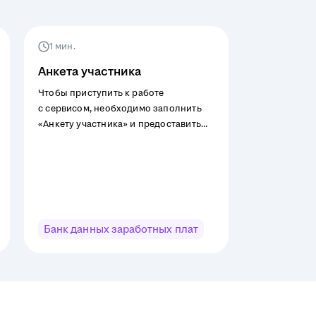
1 мин.
Анкета участника
Чтобы приступить к работе
с сервисом, необходимо заполнить
«Анкету участника» и предоставить
информацию по 30% от штатной
численности вашей компании (для
тарифов «Ограниченный доступ»
и «Полный доступ с участием»).
Банк данных заработных плат