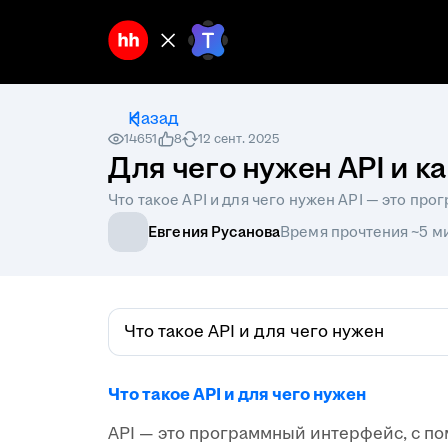
Назад
14651
8
12 сент. 2025
Для чего нужен API и к
Что такое API и для чего нужен API — это п
Евгения Русанова
Время прочтения ~5 м
Что такое API и для чего нужен
Что такое API и для чего нужен
API — это программный интерфейс, с п