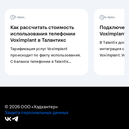
1 мин.
4 мин.
Как рассчитать стоимость
Подключени
использования телефонии
Voximplant в
Voximplant в Талантикс
В Talantix дост
Тарификация услуг Voximplant
интеграция с I
происходит по факту использования.
Voximplant. Vox
С баланса телефонии в Talantix
бесшовно интег
списываются: стоимость исходящих
Всё взаимодейс
минут разговора, ежемесячная плата
управление и р
за аренду номеров, плата за запись
осуществляется
звонков (если подключена). Списание
необходимости
средств производится напрямую
сторонних про
провайдеру Voximplant.
© 2026 ООО «Хэдхантер»
Защита персональных данных