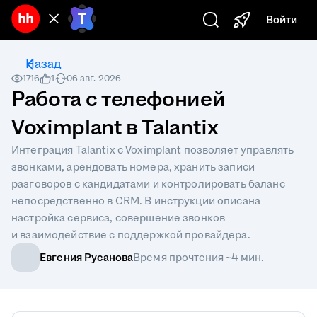
Войти
Есть вопрос? Введи
Назад
1716
1
06 авг. 2026
Работа с телефонией
Voximplant в Talantix
Интеграция Talantix с Voximplant позволяет управлять
звонками, арендовать номера, хранить записи
разговоров с кандидатами и контролировать баланс
непосредственно в CRM. В инструкции описана
настройка сервиса, совершение звонков
и взаимодействие с поддержкой провайдера.
Евгения Русанова
Время прочтения ~4 мин.