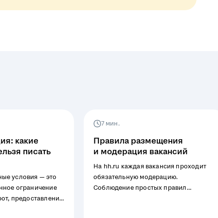
7 мин.
ия: какие
Правила размещения
ельзя писать
и модерация вакансий
На hh.ru каждая вакансия проходит
ые условия — это
обязательную модерацию.
нное ограничение
Соблюдение простых правил
рот, предоставление
поможет вам быстро разместить
висимости от любых
вакансию и избежать блокировок.