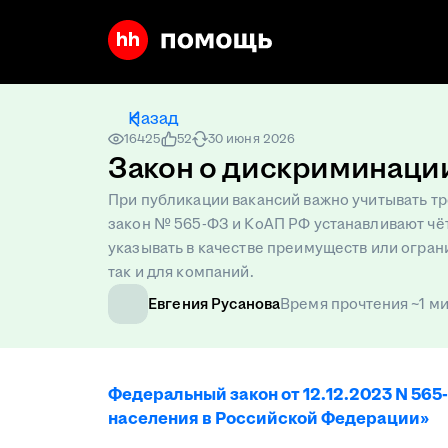
Назад
16425
52
30 июня 2026
Закон о дискриминаци
При публикации вакансий важно учитывать 
закон № 565-ФЗ и КоАП РФ устанавливают чёт
указывать в качестве преимуществ или огран
так и для компаний.
Евгения Русанова
Время прочтения ~1 ми
Федеральный закон от 12.12.2023 N 565-
населения в Российской Федерации»