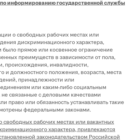
й по информированию государственной службы
ции о свободных рабочих местах или
едения дискриминационного характера,
ни было прямое или косвенное ограничение
венных преимуществ в зависимости от пола,
жи, происхождения, инвалидности,
о и должностного положения, возраста, места
ждений, принадлежности или
ъединениям или
каким-либо
социальным
а, не связанные с деловыми качествами
сли право или обязанность устанавливать такие
мотрены федеральными законами.
 свободных рабочих местах или вакантных
криминационного характера, привлекаются
установленной законодательством Российской