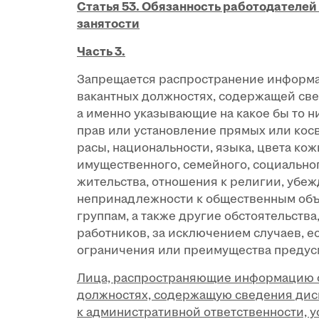
Статья 53. Обязанность работодателе
занятости
Часть 3.
Запрещается распространение информа
вакантных должностях, содержащей св
а именно указывающие на какое бы то 
прав или установление прямых или кос
расы, национальности, языка, цвета ко
имущественного, семейного, социальног
жительства, отношения к религии, убе
непринадлежности к общественным об
группам, а также другие обстоятельств
работников, за исключением случаев, е
ограничения или преимущества предус
Лица, распространяющие информацию о
должностях, содержащую сведения дис
к административной ответственности, 