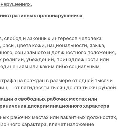
онарушениях.
инистративных правонарушениях
, свобод и законных интересов человека
, расы, цвета кожи, национальности, языка,
ного, социального и должностного положения,
 к религии, убеждений, принадлежности или
ъединениям или
каким-либо
социальным
трафа на граждан в размере от одной тысячи
иц — от пятидесяти тысяч до ста тысяч рублей.
рмации о свободных рабочих местах или
граничения дискриминационного характера
ых рабочих местах или вакантных должностях,
онного характера, влечет наложение