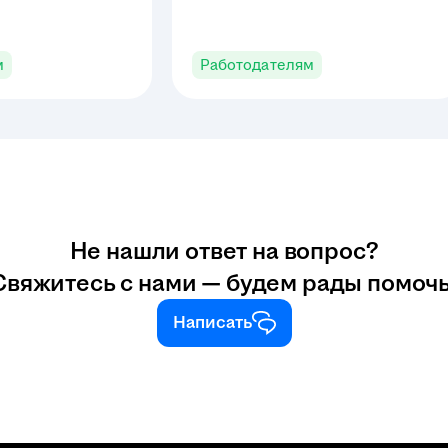
е связанных
твами работника.
м
Работодателям
Не нашли ответ на вопрос?
Свяжитесь с нами — будем рады помочь
Написать