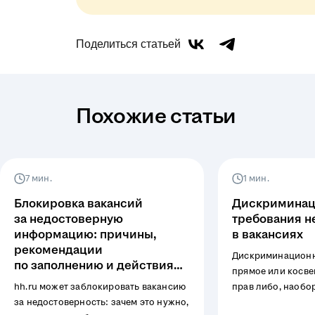
Поделиться статьей
Похожие статьи
7 мин.
1 мин.
Блокировка вакансий
Дискриминац
за недостоверную
требования н
информацию: причины,
в вакансиях
рекомендации
Дискриминационн
по заполнению и действия
прямое или косве
при блокировке
hh.ru может заблокировать вакансию
прав либо, наобо
за недостоверность: зачем это нужно,
преимуществ в за