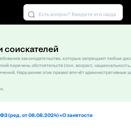
Есть вопрос? Введите его сюда
и соискателей
требования законодательства, которые запрещают любые д
кий перечень обстоятельств (пол, возраст, национальность,
ичений. Нарушение этих правил влечёт административные ш
н.
ФЗ (ред. от 08.08.2024) «О занятости