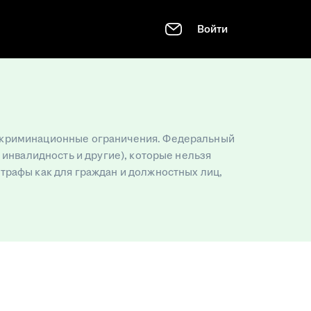
Войти
искриминационные ограничения. Федеральный
 инвалидность и другие), которые нельзя
трафы как для граждан и должностных лиц,