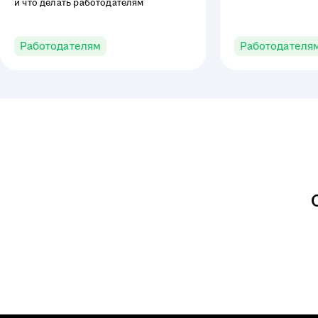
и что делать работодателям
обстоятельств, н
с деловыми качес
Работодателям
Работодателя