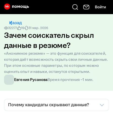
Войти
Есть вопрос? Введите его сюда
Назад
32277
19
31 мар. 2026
Зачем соискатель скрыл
данные в резюме?
«Анонимное резюме» — это функция для соискателей,
которая даёт возможность скрыть свои личные данные.
При этом основные параметры, по которым можно
оценить опыт и навыки, останутся открытыми.
Евгения Русанова
Время прочтения ~1 мин.
Почему кандидаты скрывают данные?