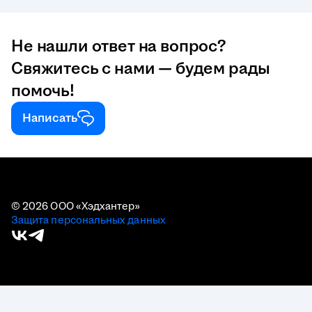
и подстатусы всего за три шага,
а также использовать свайпы для
быстрого разбора.
Не нашли ответ на вопрос?
Свяжитесь с нами — будем рады
помочь!
Написать
© 2026 ООО «Хэдхантер»
Защита персональных данных