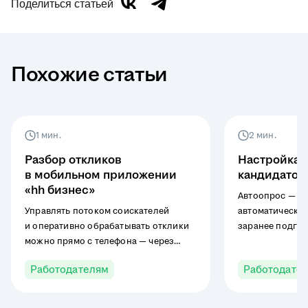
Поделиться статьей
Похожие статьи
1 мин.
2 мин.
Разбор откликов
Настройка 
в мобильном приложении
кандидатов
«hh бизнес»
Автоопрос — э
Управлять потоком соискателей
автоматически 
и оперативно обрабатывать отклики
заранее подго
можно прямо с телефона — через
сразу после их
мобильное приложение «hh бизнес».
Ответы сохраня
Работодателям
Работодате
В этой инструкции расскажем, как
отклика и пред
переводить кандидатов по этапам
работодателю 
воронки, менять их статусы
принятия реше