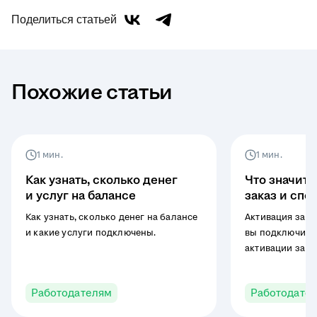
Поделиться статьей
Похожие статьи
1 мин.
1 мин.
Как узнать, сколько денег
Что значит 
и услуг на балансе
заказ и спо
Как узнать, сколько денег на балансе
Активация зака
и какие услуги подключены.
вы подключили 
активации зака
списание стои
услуг с вашего
Работодателям
Работодате
на сайте.