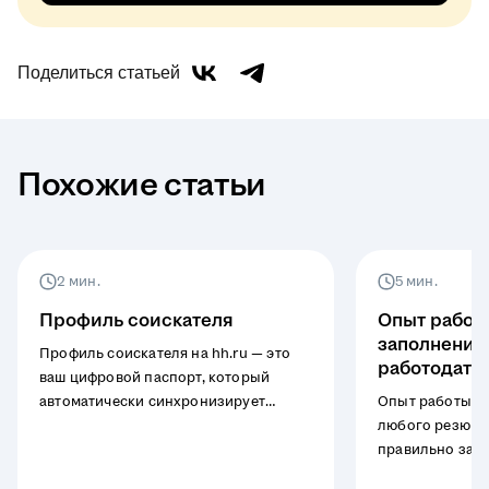
Поделиться статьей
Похожие статьи
2 мин.
5 мин.
Профиль соискателя
Опыт работы
заполнение
Профиль соискателя на hh.ru — это
работодате
ваш цифровой паспорт, который
автоматически синхронизирует
Опыт работы —
данные между всеми резюме,
любого резюме н
избавляя от ручного дублирования.
правильно запо
Настройте личную информацию, опыт
соискателя, чт