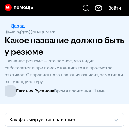
Войти
Есть вопрос? Введите его сюда
Назад
41818
65
31 мар. 2026
Какое название должно быть
у резюме
Название резюме — это первое, что видят
работодатели при поиске кандидатов и просмотре
откликов. От правильного названия зависит, заметят ли
вашу кандидатуру.
Евгения Русанова
Время прочтения ~1 мин.
Как формируется название