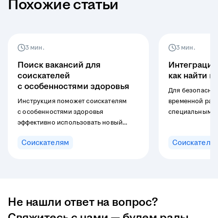
Похожие статьи
3 мин.
3 мин.
Поиск вакансий для
Интеграция
соискателей
как найти п
с особенностями здоровья
Для безопасног
Инструкция поможет соискателям
временной раб
с особенностями здоровья
специальным в
эффективно использовать новый
смены» на hh.r
фильтр на hh.ru, находить
в мобильном п
Соискателям
Соискателя
подходящие вакансии и понимать,
hh.ru и содерж
как взаимодействовать
разовой подраб
с работодателями даже при
отсутствии детальной информации
в описании. В материале —
пошаговый алгоритм поиска
Не нашли ответ на вопрос?
и расшифровка категорий здоровья.
Свяжитесь с нами — будем рады