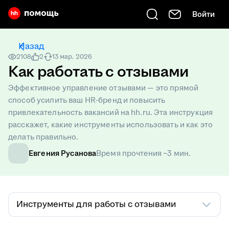
Войти
Есть вопрос? Введите его сюда
Назад
2108
2
13 мар. 2026
Как работать с отзывами
Эффективное управление отзывами — это прямой
способ усилить ваш HR-бренд и повысить
привлекательность вакансий на hh.ru. Эта инструкция
расскажет, какие инструменты использовать и как это
делать правильно.
Евгения Русанова
Время прочтения ~3 мин.
Инструменты для работы с отзывами