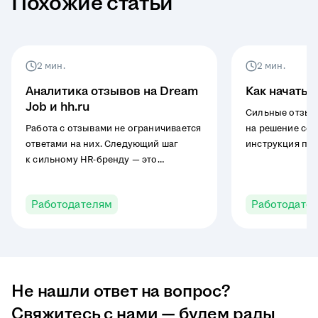
Похожие статьи
2 мин.
2 мин.
Аналитика отзывов на Dream
Как начать 
Job и hh.ru
Сильные отзыв
Работа с отзывами не ограничивается
на решение сои
ответами на них. Следующий шаг
инструкция пом
к сильному HR-бренду — это
их сбор и испо
аналитика. Платформа Dream Job
повышения при
предоставляет мощные инструменты
вакансий на hh.
Работодателям
Работодате
для анализа вашей репутации
и конкурентной среды. Кроме того,
базовую аналитику отзывов можно
отслеживать прямо в личном
кабинете на hh.ru.
Не нашли ответ на вопрос?
Свяжитесь с нами — будем рады