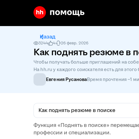
Назад
3244
4
26 февр. 2026
Как поднять резюме в 
Чтобы получать больше приглашений на собес
На hh.ru у каждого соискателя есть для этог
Евгения Русанова
Время прочтения ~1 ми
Как поднять резюме в поиске
Функция «Поднять в поиске» перемещае
профессии и специализации.