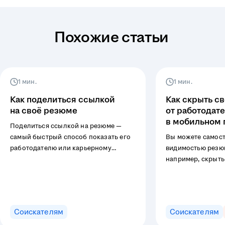
Похожие статьи
1 мин.
1 мин.
Как поделиться ссылкой
Как скрыть с
на своё резюме
от работодат
в мобильном
Поделиться ссылкой на резюме —
самый быстрый способ показать его
Вы можете самост
работодателю или карьерному
видимостью резюм
эксперту. В инструкции расскажем,
например, скрыть 
как скопировать ссылку в веб-версии
компаний или отк
и мобильном приложении hh.ru,
для выбранных. 
а также на что обратить внимание
подходит для мо
с настройками видимости.
приложений на iO
Соискателям
Соискателям