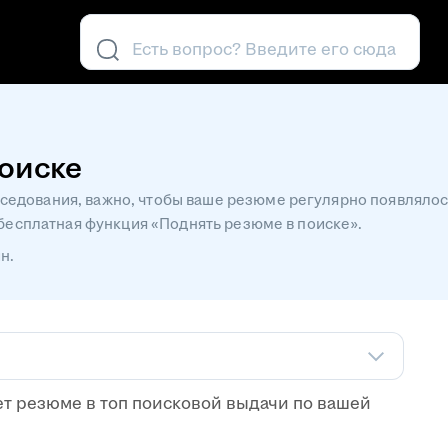
Есть вопрос? Введите его сюда
поиске
едования, важно, чтобы ваше резюме регулярно появлялось
о бесплатная функция «Поднять резюме в поиске».
н.
т резюме в топ поисковой выдачи по вашей