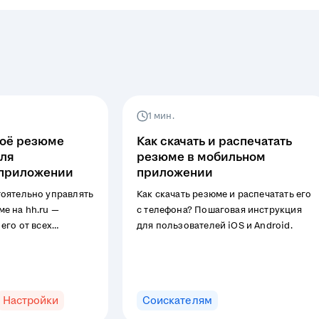
1 мин.
воё резюме
Как скачать и распечатать
еля
резюме в мобильном
 приложении
приложении
оятельно управлять
Как скачать резюме и распечатать его
е на hh.ru —
с телефона? Пошаговая инструкция
его от всех
для пользователей iOS и Android.
рыть доступ только
Инструкция
бильных
S и Android.
Настройки
Соискателям