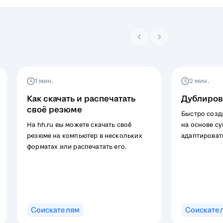
1 мин.
2 мин.
Как скачать и распечатать
Дублиров
своё резюме
Быстро созд
На hh.ru вы можете скачать своё
на основе с
резюме на компьютер в нескольких
адаптироват
форматах или распечатать его.
вакансии ил
заполнения в
Соискателям
Соискате